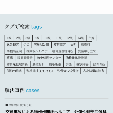
タグで検索
tags
1級
2級
3級
6級
10級
11級
12級
14級
主婦
休業損害
労災
可動域制限
変形障害
失明
慰謝料
手機能全廃
椎間板ヘルニア
橈骨遠位端骨折
異議申し立て
疼痛
眼窩底骨折
紛争処理センター
胸椎錐体骨骨折
腓骨遠位端骨折
腰椎骨折
腱板断裂
訴訟
醜状障害
鎖骨骨折
関節の障害
頚椎捻挫(むちうち)
頸骨遠位端骨折
高次脳機能障害
解決事例
cases
頚椎捻挫（むちうち）
交通事故による頚椎椎間板ヘルニア、外傷性頚部症候群