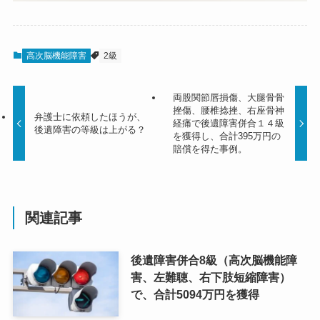
高次脳機能障害
2級
両股関節唇損傷、大腿骨骨
挫傷、腰椎捻挫、右座骨神
弁護士に依頼したほうが、
経痛で後遺障害併合１４級
後遺障害の等級は上がる？
を獲得し、合計395万円の
賠償を得た事例。
関連記事
後遺障害併合8級（高次脳機能障
害、左難聴、右下肢短縮障害）
で、合計5094万円を獲得