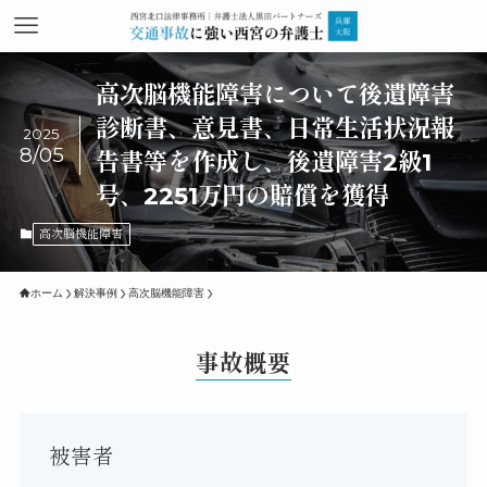
高次脳機能障害について後遺障害
診断書、意見書、日常生活状況報
2025
8/05
告書等を作成し、後遺障害2級1
号、2251万円の賠償を獲得
高次脳機能障害
ホーム
解決事例
高次脳機能障害
事故概要
被害者