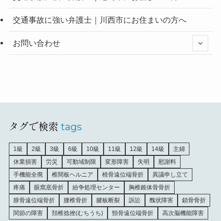
交通事故に強い弁護士｜川西市にお住まいの方へ
お問い合わせ
タグで検索
tags
1級
2級
3級
6級
10級
11級
12級
14級
主婦
休業損害
労災
可動域制限
変形障害
失明
慰謝料
手機能全廃
椎間板ヘルニア
橈骨遠位端骨折
異議申し立て
疼痛
眼窩底骨折
紛争処理センター
胸椎錐体骨骨折
腓骨遠位端骨折
腰椎骨折
腱板断裂
訴訟
醜状障害
鎖骨骨折
関節の障害
頚椎捻挫(むちうち)
頸骨遠位端骨折
高次脳機能障害