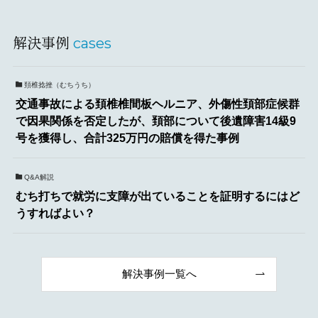
解決事例
cases
頚椎捻挫（むちうち）
交通事故による頚椎椎間板ヘルニア、外傷性頚部症候群
で因果関係を否定したが、頚部について後遺障害14級9
号を獲得し、合計325万円の賠償を得た事例
Q&A解説
むち打ちで就労に支障が出ていることを証明するにはど
うすればよい？
解決事例一覧へ