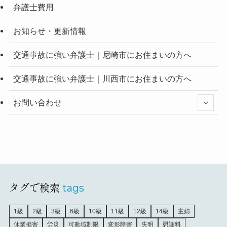
弁護士費用
お知らせ・更新情報
交通事故に強い弁護士｜尼崎市にお住まいの方へ
交通事故に強い弁護士｜川西市にお住まいの方へ
お問い合わせ
タグで検索
tags
1級
2級
3級
6級
10級
11級
12級
14級
主婦
休業損害
労災
可動域制限
変形障害
失明
慰謝料