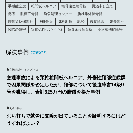
手機能全廃
椎間板ヘルニア
橈骨遠位端骨折
異議申し立て
疼痛
眼窩底骨折
紛争処理センター
胸椎錐体骨骨折
腓骨遠位端骨折
腰椎骨折
腱板断裂
訴訟
醜状障害
鎖骨骨折
関節の障害
頚椎捻挫(むちうち)
頸骨遠位端骨折
高次脳機能障害
解決事例
cases
頚椎捻挫（むちうち）
交通事故による頚椎椎間板ヘルニア、外傷性頚部症候群
で因果関係を否定したが、頚部について後遺障害14級9
号を獲得し、合計325万円の賠償を得た事例
Q&A解説
むち打ちで就労に支障が出ていることを証明するにはど
うすればよい？