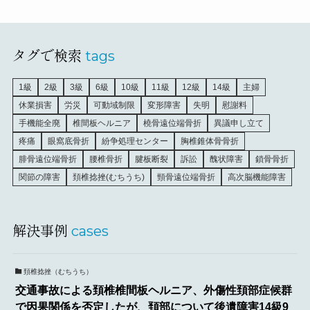
タグで検索
tags
1級
2級
3級
6級
10級
11級
12級
14級
主婦
休業損害
労災
可動域制限
変形障害
失明
慰謝料
手機能全廃
椎間板ヘルニア
橈骨遠位端骨折
異議申し立て
疼痛
眼窩底骨折
紛争処理センター
胸椎錐体骨骨折
腓骨遠位端骨折
腰椎骨折
腱板断裂
訴訟
醜状障害
鎖骨骨折
関節の障害
頚椎捻挫(むちうち)
頸骨遠位端骨折
高次脳機能障害
解決事例
cases
頚椎捻挫（むちうち）
交通事故による頚椎椎間板ヘルニア、外傷性頚部症候群
で因果関係を否定したが、頚部について後遺障害14級9