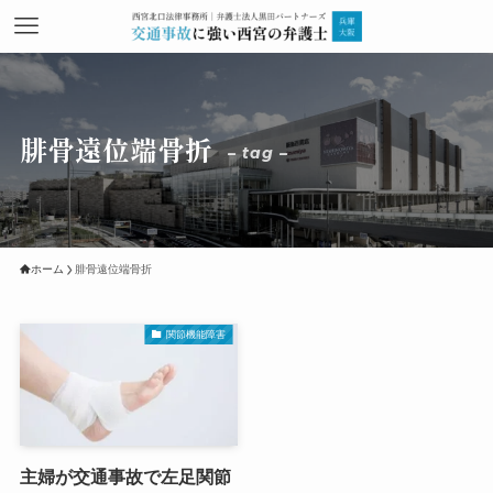
腓骨遠位端骨折
– tag –
ホーム
腓骨遠位端骨折
関節機能障害
主婦が交通事故で左足関節